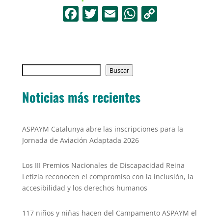
F
T
E
W
C
a
w
m
h
o
c
itt
ai
at
p
e
er
l
s
y
Buscar
b
Buscar
A
Li
o
p
n
Noticias más recientes
o
p
k
k
ASPAYM Catalunya abre las inscripciones para la
Jornada de Aviación Adaptada 2026
Los III Premios Nacionales de Discapacidad Reina
Letizia reconocen el compromiso con la inclusión, la
accesibilidad y los derechos humanos
117 niños y niñas hacen del Campamento ASPAYM el