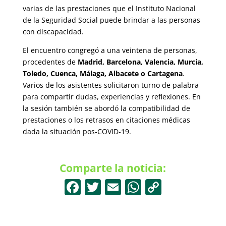
varias de las prestaciones que el Instituto Nacional
de la Seguridad Social puede brindar a las personas
con discapacidad.
El encuentro congregó a una veintena de personas,
procedentes de
Madrid, Barcelona, Valencia, Murcia,
Toledo, Cuenca, Málaga, Albacete o Cartagena
.
Varios de los asistentes solicitaron turno de palabra
para compartir dudas, experiencias y reflexiones. En
la sesión también se abordó la compatibilidad de
prestaciones o los retrasos en citaciones médicas
dada la situación pos-COVID-19.
Comparte la noticia:
F
T
E
W
C
a
w
m
h
o
c
itt
ai
at
p