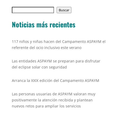
e
er
l
s
y
Buscar
b
Buscar
A
Li
o
p
n
Noticias más recientes
o
p
k
k
117 niños y niñas hacen del Campamento ASPAYM el
referente del ocio inclusivo este verano
Las entidades ASPAYM se preparan para disfrutar
del eclipse solar con seguridad
Arranca la XXIX edición del Campamento ASPAYM
Las personas usuarias de ASPAYM valoran muy
positivamente la atención recibida y plantean
nuevos retos para ampliar los servicios