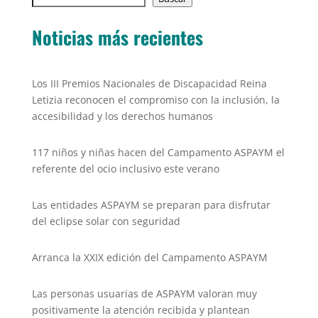
b
A
Li
o
p
n
Noticias más recientes
o
p
k
k
Los III Premios Nacionales de Discapacidad Reina
Letizia reconocen el compromiso con la inclusión, la
accesibilidad y los derechos humanos
117 niños y niñas hacen del Campamento ASPAYM el
referente del ocio inclusivo este verano
Las entidades ASPAYM se preparan para disfrutar
del eclipse solar con seguridad
Arranca la XXIX edición del Campamento ASPAYM
Las personas usuarias de ASPAYM valoran muy
positivamente la atención recibida y plantean