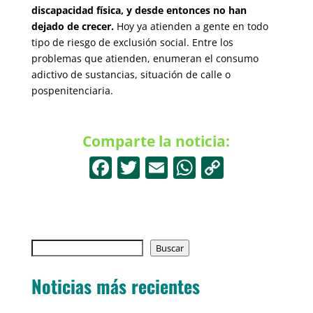
discapacidad física, y desde entonces no han
dejado de crecer.
Hoy ya atienden a gente en todo
tipo de riesgo de exclusión social. Entre los
problemas que atienden, enumeran el consumo
adictivo de sustancias, situación de calle o
pospenitenciaria.
Comparte la noticia:
F
T
E
W
C
a
w
m
h
o
c
itt
ai
at
p
e
er
l
s
y
Buscar
b
Buscar
A
Li
o
p
n
Noticias más recientes
o
p
k