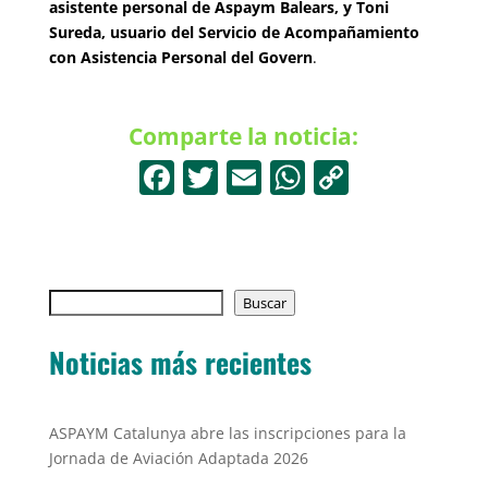
asistente personal de Aspaym Balears, y Toni
Sureda, usuario del Servicio de Acompañamiento
con Asistencia Personal del Govern
.
Comparte la noticia:
F
T
E
W
C
a
w
m
h
o
c
itt
ai
at
p
e
er
l
s
y
Buscar
b
Buscar
A
Li
o
p
n
Noticias más recientes
o
p
k
k
ASPAYM Catalunya abre las inscripciones para la
Jornada de Aviación Adaptada 2026