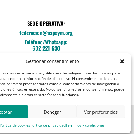
SEDE OPERATIVA:
federacion@aspaym.org
Teléfono/Whatsapp:
602 221 630
C/Fray Luis de León, 14, local E
Gestionar consentimiento
Entrada esq. Sebastián Herrera
28012 Madrid
 las mejores experiencias, utilizamos tecnologías como las cookies para
o acceder a la información del dispositivo. El consentimiento de estas
 nos permitirá procesar datos como el comportamiento de navegación o
caciones únicas en este sitio. No consentir o retirar el consentimiento, puede
tivamente a ciertas características y funciones.
ceptar
Denegar
Ver preferencias
Política de cookies
Política de privacidad
Términos y condiciones