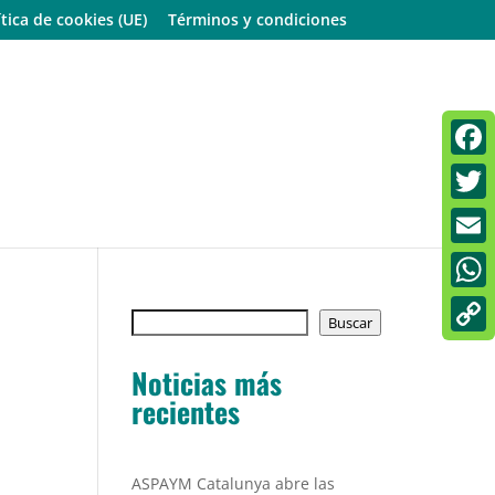
ítica de cookies (UE)
Términos y condiciones
Faceb
Twitt
Email
What
Buscar
Buscar
Copy
Noticias más
Link
recientes
ASPAYM Catalunya abre las