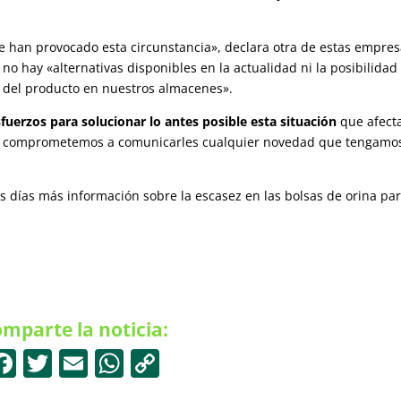
e han provocado esta circunstancia», declara otra de estas empre
 hay «alternativas disponibles en la actualidad ni la posibilidad
a del producto en nuestros almacenes».
uerzos para solucionar lo antes posible esta situación
que afect
os comprometemos a comunicarles cualquier novedad que tengamos
días más información sobre la escasez en las bolsas de orina pa
mparte la noticia:
F
T
E
W
C
a
w
m
h
o