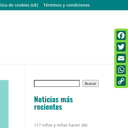
ítica de cookies (UE)
Términos y condiciones
Faceb
Twitt
Email
What
Buscar
Buscar
Copy
Noticias más
Link
recientes
117 niños y niñas hacen del