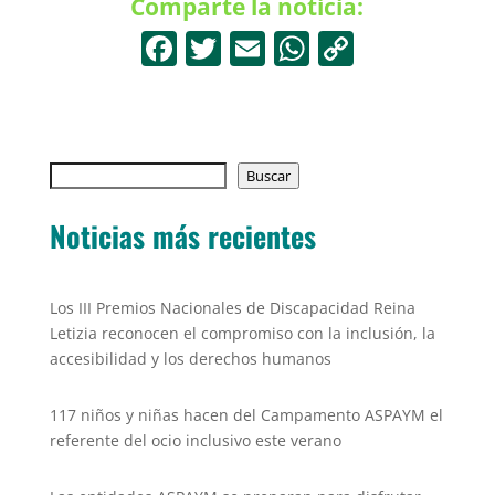
Comparte la noticia:
F
T
E
W
C
a
w
m
h
o
c
itt
ai
at
p
e
er
l
s
y
Buscar
b
Buscar
A
Li
o
p
n
Noticias más recientes
o
p
k
k
Los III Premios Nacionales de Discapacidad Reina
Letizia reconocen el compromiso con la inclusión, la
accesibilidad y los derechos humanos
117 niños y niñas hacen del Campamento ASPAYM el
referente del ocio inclusivo este verano