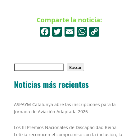
Comparte la noticia:
F
T
E
W
C
a
w
m
h
o
c
itt
ai
at
p
e
er
l
s
y
Buscar
b
Buscar
A
Li
o
p
n
Noticias más recientes
o
p
k
k
ASPAYM Catalunya abre las inscripciones para la
Jornada de Aviación Adaptada 2026
Los III Premios Nacionales de Discapacidad Reina
Letizia reconocen el compromiso con la inclusión, la