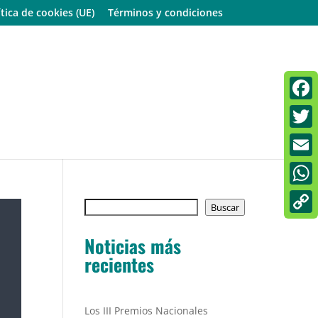
ítica de cookies (UE)
Términos y condiciones
Faceb
Twitt
Email
What
Buscar
Buscar
Copy
Noticias más
Link
recientes
Los III Premios Nacionales