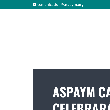
comunicacion@aspaym.org
ASPAYM C
CELEBRARÁ