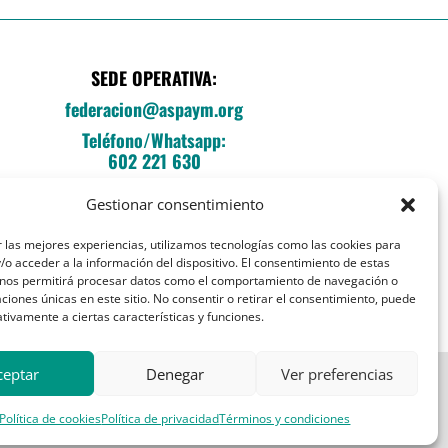
SEDE OPERATIVA:
federacion@aspaym.org
Teléfono/Whatsapp:
602 221 630
C/Fray Luis de León, 14, local E
Gestionar consentimiento
Entrada esq. Sebastián Herrera
28012 Madrid
 las mejores experiencias, utilizamos tecnologías como las cookies para
o acceder a la información del dispositivo. El consentimiento de estas
 nos permitirá procesar datos como el comportamiento de navegación o
caciones únicas en este sitio. No consentir o retirar el consentimiento, puede
tivamente a ciertas características y funciones.
ceptar
Denegar
Ver preferencias
Política de cookies
Política de privacidad
Términos y condiciones