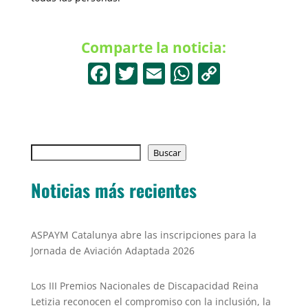
Comparte la noticia:
F
T
E
W
C
a
w
m
h
o
c
itt
ai
at
p
e
er
l
s
y
Buscar
b
Buscar
A
Li
o
p
n
Noticias más recientes
o
p
k
k
ASPAYM Catalunya abre las inscripciones para la
Jornada de Aviación Adaptada 2026
Los III Premios Nacionales de Discapacidad Reina
Letizia reconocen el compromiso con la inclusión, la