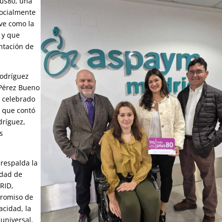
lus80, una
socialmente
ve como la
, y que
ntación de
Rodríguez
Pérez Bueno
o celebrado
 que contó
dríguez,
s
respalda la
ldad de
RID,
promiso de
acidad, la
universal,