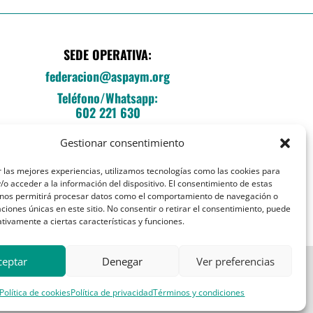
SEDE OPERATIVA:
federacion@aspaym.org
Teléfono/Whatsapp:
602 221 630
C/Fray Luis de León, 14, local E
Gestionar consentimiento
Entrada esq. Sebastián Herrera
28012 Madrid
 las mejores experiencias, utilizamos tecnologías como las cookies para
o acceder a la información del dispositivo. El consentimiento de estas
 nos permitirá procesar datos como el comportamiento de navegación o
caciones únicas en este sitio. No consentir o retirar el consentimiento, puede
tivamente a ciertas características y funciones.
ceptar
Denegar
Ver preferencias
Política de cookies
Política de privacidad
Términos y condiciones