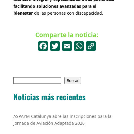
facilitando soluciones avanzadas para el
bienestar
de las personas con discapacidad.
Comparte la noticia:
F
T
E
W
C
a
w
m
h
o
c
itt
ai
at
p
e
er
l
s
y
Buscar
b
Buscar
A
Li
o
p
n
Noticias más recientes
o
p
k
k
ASPAYM Catalunya abre las inscripciones para la
Jornada de Aviación Adaptada 2026