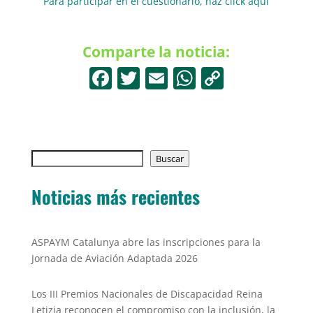
Para participar en el cuestionario, haz click aquí
Comparte la noticia:
F
T
E
W
C
a
w
m
h
o
c
itt
ai
at
p
e
er
l
s
y
Buscar
b
Buscar
A
Li
o
p
n
Noticias más recientes
o
p
k
k
ASPAYM Catalunya abre las inscripciones para la
Jornada de Aviación Adaptada 2026
Los III Premios Nacionales de Discapacidad Reina
Letizia reconocen el compromiso con la inclusión, la