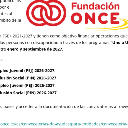
publicó las
por el
ntes al
ámbito de la
a FSE+ 2021-2027 y tienen como objetivo financiar operaciones que
 las personas con discapacidad a través de los programas
“Uno a 
ntre
enero y septiembre de 2027
.
s:
leo Juvenil (PEJ) 2026-2027
.
usión Social (PIN) 2026-2027
.
leo Juvenil (PEJ) 2026-2027
.
lusión Social (PIN) 2026-2027
.
s bases y acceder a la documentación de las convocatorias a travé
once.es/es/convocatorias-de-ayudas/para-entidades/convocatoria-