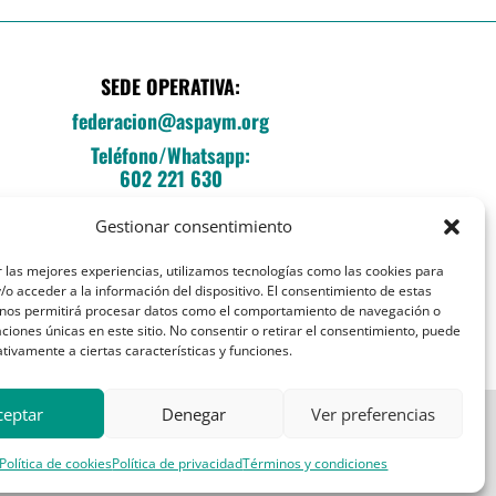
SEDE OPERATIVA:
federacion@aspaym.org
Teléfono/Whatsapp:
602 221 630
C/Fray Luis de León, 14, local E
Gestionar consentimiento
Entrada esq. Sebastián Herrera
28012 Madrid
 las mejores experiencias, utilizamos tecnologías como las cookies para
o acceder a la información del dispositivo. El consentimiento de estas
 nos permitirá procesar datos como el comportamiento de navegación o
caciones únicas en este sitio. No consentir o retirar el consentimiento, puede
tivamente a ciertas características y funciones.
ceptar
Denegar
Ver preferencias
Política de cookies
Política de privacidad
Términos y condiciones