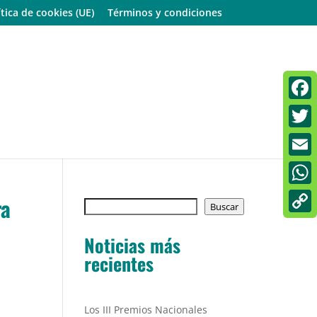
ítica de cookies (UE)
Términos y condiciones
Faceb
Twitt
Email
What
ra
Buscar
Buscar
Copy
Noticias más
Link
recientes
Los III Premios Nacionales