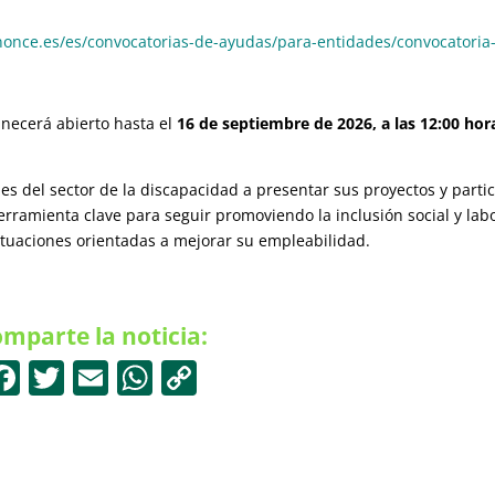
once.es/es/convocatorias-de-ayudas/para-entidades/convocatoria
ecerá abierto hasta el
16 de septiembre de 2026, a las 12:00 hor
 del sector de la discapacidad a presentar sus proyectos y partic
rramienta clave para seguir promoviendo la inclusión social y lab
tuaciones orientadas a mejorar su empleabilidad.
mparte la noticia:
F
T
E
W
C
a
w
m
h
o
c
itt
ai
at
p
e
er
l
s
y