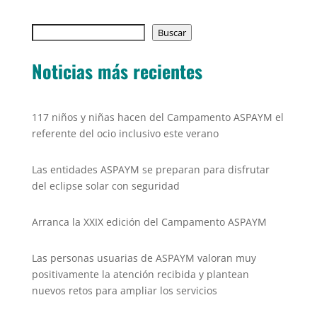
e
er
l
s
y
Buscar
b
Buscar
A
Li
o
p
n
Noticias más recientes
o
p
k
k
117 niños y niñas hacen del Campamento ASPAYM el
referente del ocio inclusivo este verano
Las entidades ASPAYM se preparan para disfrutar
del eclipse solar con seguridad
Arranca la XXIX edición del Campamento ASPAYM
Las personas usuarias de ASPAYM valoran muy
positivamente la atención recibida y plantean
nuevos retos para ampliar los servicios