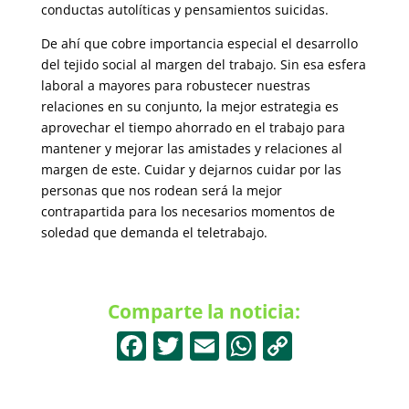
conductas autolíticas y pensamientos suicidas.
De ahí que cobre importancia especial el desarrollo
del tejido social al margen del trabajo. Sin esa esfera
laboral a mayores para robustecer nuestras
relaciones en su conjunto, la mejor estrategia es
aprovechar el tiempo ahorrado en el trabajo para
mantener y mejorar las amistades y relaciones al
margen de este. Cuidar y dejarnos cuidar por las
personas que nos rodean será la mejor
contrapartida para los necesarios momentos de
soledad que demanda el teletrabajo.
Comparte la noticia:
F
T
E
W
C
a
w
m
h
o
c
itt
ai
at
p