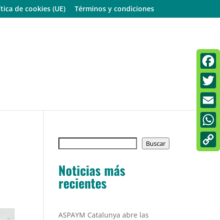
ítica de cookies (UE)
Términos y condiciones
Faceb
Twitt
Email
What
Buscar
Buscar
Copy
Noticias más
Link
recientes
ASPAYM Catalunya abre las