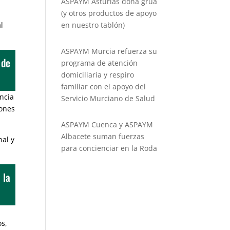
ASPAYM Asturias dona grúa
(y otros productos de apoyo
l
en nuestro tablón)
ASPAYM Murcia refuerza su
 de
programa de atención
domiciliaria y respiro
familiar con el apoyo del
encia
Servicio Murciano de Salud
iones
ASPAYM Cuenca y ASPAYM
Albacete suman fuerzas
nal y
para concienciar en la Roda
 la
os,