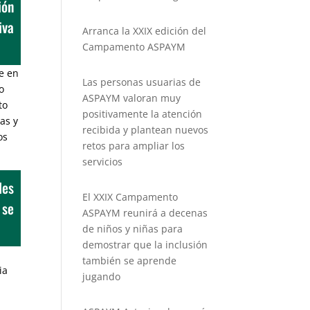
ión
iva
Arranca la XXIX edición del
Campamento ASPAYM
e en
Las personas usuarias de
o
ASPAYM valoran muy
to
positivamente la atención
as y
recibida y plantean nuevos
os
retos para ampliar los
servicios
les
El XXIX Campamento
 se
ASPAYM reunirá a decenas
de niños y niñas para
demostrar que la inclusión
también se aprende
ia
jugando