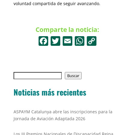
voluntad compartida de seguir avanzando.
Comparte la noticia:
F
T
E
W
C
a
w
m
h
o
c
itt
ai
at
p
e
er
l
s
y
Buscar
b
Buscar
A
Li
o
p
n
Noticias más recientes
o
p
k
k
ASPAYM Catalunya abre las inscripciones para la
Jornada de Aviación Adaptada 2026
Los III Premios Nacionales de Discapacidad Reina