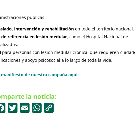
nistraciones públicas:
lado, intervención y rehabilitación
en todo el territorio nacional.
 de referencia en lesión medular
, como el Hospital Nacional de
ializados.
l
para personas con lesión medular crónica, que requieren cuidad
icaciones y apoyo psicosocial a lo largo de toda la vida.
l manifiesto de nuestra campaña aquí.
mparte la noticia:
F
T
E
W
C
a
w
m
h
o
c
itt
ai
at
p