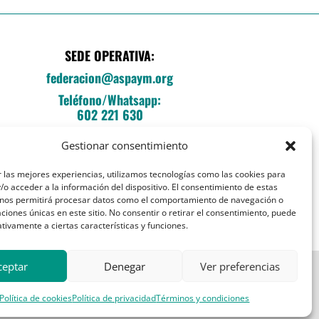
SEDE OPERATIVA:
federacion@aspaym.org
Teléfono/Whatsapp:
602 221 630
C/Fray Luis de León, 14, local E
Gestionar consentimiento
Entrada esq. Sebastián Herrera
28012 Madrid
 las mejores experiencias, utilizamos tecnologías como las cookies para
o acceder a la información del dispositivo. El consentimiento de estas
 nos permitirá procesar datos como el comportamiento de navegación o
caciones únicas en este sitio. No consentir o retirar el consentimiento, puede
tivamente a ciertas características y funciones.
ceptar
Denegar
Ver preferencias
Política de cookies
Política de privacidad
Términos y condiciones