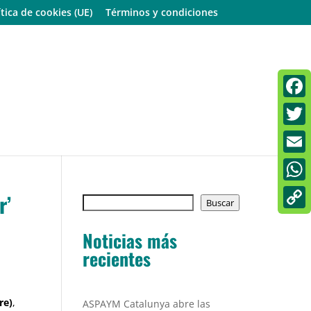
ítica de cookies (UE)
Términos y condiciones
Faceb
Twitt
Email
What
r’
Buscar
Buscar
Copy
Noticias más
Link
recientes
re)
,
ASPAYM Catalunya abre las