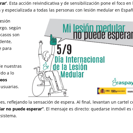
rar’
. Esta acción reivindicativa y de sensibilización pone el foco en 
a y especializada a todas las personas con lesión medular en Españ
esión
argo, según
 casos son
idente,
e para
 de nuestras
do a lo
deos
 usuarias.
s, reflejando la sensación de espera. Al final, levantan un cartel 
lar no puede esperar”
. El mensaje es directo: quedarse inmóvil es
 sistema.