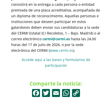
consistirá en la entrega a cada persona o entidad
premiada de una placa acreditativa, acompañada de
un diploma de reconocimiento. Aquellas personas e
instituciones que deseen participar en estos
galardones deben enviar sus candidaturas a la sede
del CERMI Estatal (C/ Recoletos, 1 – Bajo. Madrid) o al
correo electrónico
cermi@cermi.es
hasta las 24,00
horas del 17 de julio de 2026, o por la sede
electrónica del CERMI (
www.cermi.es
).
Accede aquí a las bases y formularios de
participación
Comparte la noticia:
F
T
E
W
C
a
w
m
h
o
c
itt
ai
at
p