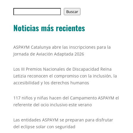
e
er
l
s
y
Buscar
b
Buscar
A
Li
o
p
n
Noticias más recientes
o
p
k
k
ASPAYM Catalunya abre las inscripciones para la
Jornada de Aviación Adaptada 2026
Los III Premios Nacionales de Discapacidad Reina
Letizia reconocen el compromiso con la inclusión, la
accesibilidad y los derechos humanos
117 niños y niñas hacen del Campamento ASPAYM el
referente del ocio inclusivo este verano
Las entidades ASPAYM se preparan para disfrutar
del eclipse solar con seguridad