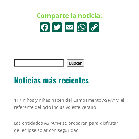
Comparte la noticia:
F
T
E
W
C
a
w
m
h
o
c
itt
ai
at
p
e
er
l
s
y
Buscar
b
Buscar
A
Li
o
p
n
Noticias más recientes
o
p
k
k
117 niños y niñas hacen del Campamento ASPAYM el
referente del ocio inclusivo este verano
Las entidades ASPAYM se preparan para disfrutar
del eclipse solar con seguridad