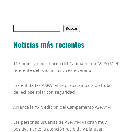
a
w
m
h
o
c
itt
ai
at
p
e
er
l
s
y
Buscar
b
Buscar
A
Li
o
p
n
Noticias más recientes
o
p
k
k
117 niños y niñas hacen del Campamento ASPAYM el
referente del ocio inclusivo este verano
Las entidades ASPAYM se preparan para disfrutar
del eclipse solar con seguridad
Arranca la XXIX edición del Campamento ASPAYM
Las personas usuarias de ASPAYM valoran muy
positivamente la atención recibida y plantean