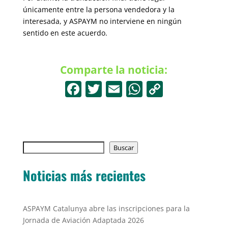
únicamente entre la persona vendedora y la
interesada, y ASPAYM no interviene en ningún
sentido en este acuerdo.
Comparte la noticia:
F
T
E
W
C
a
w
m
h
o
c
itt
ai
at
p
e
er
l
s
y
Buscar
b
Buscar
A
Li
o
p
n
Noticias más recientes
o
p
k
k
ASPAYM Catalunya abre las inscripciones para la
Jornada de Aviación Adaptada 2026