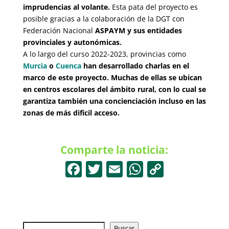
imprudencias al volante.
Esta pata del proyecto es
posible gracias a la colaboración de la DGT con
Federación Nacional
ASPAYM y sus entidades
provinciales y autonómicas.
A lo largo del curso 2022-2023, provincias como
Murcia
o
Cuenca
han desarrollado charlas en el
marco de este proyecto. Muchas de ellas se ubican
en centros escolares del ámbito rural, con lo cual se
garantiza también una concienciación incluso en las
zonas de más difícil acceso.
Comparte la noticia:
F
T
E
W
C
a
w
m
h
o
c
itt
ai
at
p
e
er
l
s
y
Buscar
Buscar