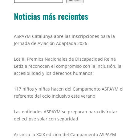
b
A
Li
o
p
n
Noticias más recientes
o
p
k
k
ASPAYM Catalunya abre las inscripciones para la
Jornada de Aviación Adaptada 2026
Los III Premios Nacionales de Discapacidad Reina
Letizia reconocen el compromiso con la inclusión, la
accesibilidad y los derechos humanos
117 niños y niñas hacen del Campamento ASPAYM el
referente del ocio inclusivo este verano
Las entidades ASPAYM se preparan para disfrutar
del eclipse solar con seguridad
Arranca la XXIX edición del Campamento ASPAYM