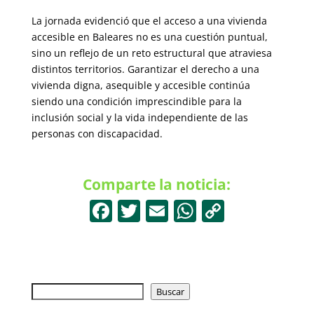
La jornada evidenció que el acceso a una vivienda
accesible en Baleares no es una cuestión puntual,
sino un reflejo de un reto estructural que atraviesa
distintos territorios. Garantizar el derecho a una
vivienda digna, asequible y accesible continúa
siendo una condición imprescindible para la
inclusión social y la vida independiente de las
personas con discapacidad.
Comparte la noticia:
F
T
E
W
C
a
w
m
h
o
c
itt
ai
at
p
e
er
l
s
y
Buscar
b
Buscar
A
Li