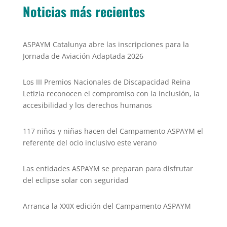
o
p
n
Noticias más recientes
o
p
k
k
ASPAYM Catalunya abre las inscripciones para la
Jornada de Aviación Adaptada 2026
Los III Premios Nacionales de Discapacidad Reina
Letizia reconocen el compromiso con la inclusión, la
accesibilidad y los derechos humanos
117 niños y niñas hacen del Campamento ASPAYM el
referente del ocio inclusivo este verano
Las entidades ASPAYM se preparan para disfrutar
del eclipse solar con seguridad
Arranca la XXIX edición del Campamento ASPAYM