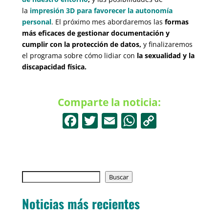
la
impresión 3D para favorecer la autonomía
personal
. El próximo mes abordaremos las
formas
más eficaces de gestionar documentación y
cumplir con la protección de datos,
y finalizaremos
el programa sobre cómo lidiar con
la sexualidad y la
discapacidad física.
Comparte la noticia:
F
T
E
W
C
a
w
m
h
o
c
itt
ai
at
p
e
er
l
s
y
Buscar
b
Buscar
A
Li
o
p
n
Noticias más recientes
o
p
k