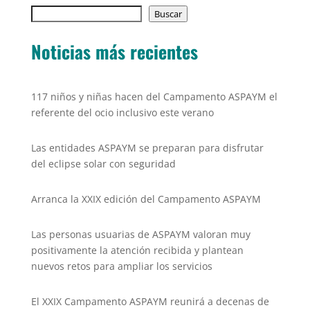
e
er
l
s
y
Buscar
b
Buscar
A
Li
o
p
n
Noticias más recientes
o
p
k
k
117 niños y niñas hacen del Campamento ASPAYM el
referente del ocio inclusivo este verano
Las entidades ASPAYM se preparan para disfrutar
del eclipse solar con seguridad
Arranca la XXIX edición del Campamento ASPAYM
Las personas usuarias de ASPAYM valoran muy
positivamente la atención recibida y plantean
nuevos retos para ampliar los servicios
El XXIX Campamento ASPAYM reunirá a decenas de