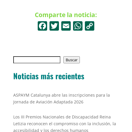
Comparte la noticia:
F
T
E
W
C
a
w
m
h
o
c
itt
ai
at
p
e
er
l
s
y
Buscar
b
Buscar
A
Li
o
p
n
Noticias más recientes
o
p
k
k
ASPAYM Catalunya abre las inscripciones para la
Jornada de Aviación Adaptada 2026
Los III Premios Nacionales de Discapacidad Reina
Letizia reconocen el compromiso con la inclusión, la
accesibilidad y los derechos humanos