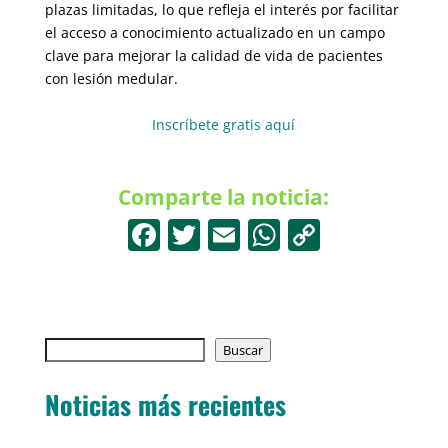
plazas limitadas, lo que refleja el interés por facilitar
el acceso a conocimiento actualizado en un campo
clave para mejorar la calidad de vida de pacientes
con lesión medular.
Inscríbete gratis aquí
Comparte la noticia:
F
T
E
W
C
a
w
m
h
o
c
itt
ai
at
p
e
er
l
s
y
Buscar
b
Buscar
A
Li
o
p
n
Noticias más recientes
o
p
k