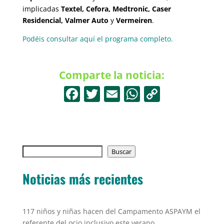
implicadas
Textel, Cefora, Medtronic, Caser
Residencial, Valmer Auto
y
Vermeiren
.
Podéis consultar aquí el programa completo.
Comparte la noticia:
F
T
E
W
C
a
w
m
h
o
c
itt
ai
at
p
e
er
l
s
y
Buscar
b
Buscar
A
Li
o
p
n
Noticias más recientes
o
p
k
k
117 niños y niñas hacen del Campamento ASPAYM el
referente del ocio inclusivo este verano