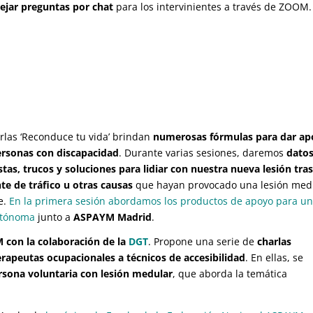
dejar preguntas por chat
para los intervinientes a través de ZOOM.
rlas ‘Reconduce tu vida’ brindan
numerosas fórmulas para dar a
ersonas con discapacidad
. Durante varias sesiones, daremos
datos
tas, trucos y soluciones para lidiar con nuestra nueva lesión tra
te de tráfico u otras causas
que hayan provocado una lesión med
e.
En la primera sesión abordamos los productos de apoyo para u
utónoma
junto a
ASPAYM Madrid
.
con la colaboración de la
DGT
. Propone una serie de
charlas
erapeutas ocupacionales a técnicos de accesibilidad
. En ellas, se
rsona voluntaria con lesión medular
, que aborda la temática