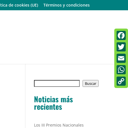
ítica de cookies (UE)
Términos y condiciones
Faceb
Twitt
Email
What
Buscar
Buscar
Copy
Noticias más
Link
recientes
Los III Premios Nacionales