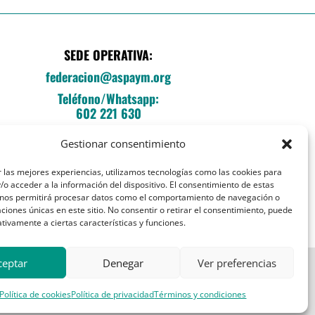
SEDE OPERATIVA:
federacion@aspaym.org
Teléfono/Whatsapp:
602 221 630
C/Fray Luis de León, 14, local E
Gestionar consentimiento
Entrada esq. Sebastián Herrera
28012 Madrid
 las mejores experiencias, utilizamos tecnologías como las cookies para
o acceder a la información del dispositivo. El consentimiento de estas
 nos permitirá procesar datos como el comportamiento de navegación o
caciones únicas en este sitio. No consentir o retirar el consentimiento, puede
tivamente a ciertas características y funciones.
ceptar
Denegar
Ver preferencias
Política de cookies
Política de privacidad
Términos y condiciones