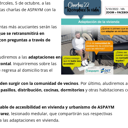
rcoles, 5 de octubre, a las
tas charlas de ASPAYM con la
untas más acuciantes serán las
ue se retransmitirá en
con preguntas a través de
udiremos a las
adaptaciones en
zontal
. Inquiriremos sobre las
 regresa al domicilio tras el
en surgir con la comunidad de vecinos
. Por último, aludiremos a
 pasillos, distribución, cocinas, dormitorios
y otras habitaciones 
sable de accesibilidad en vivienda y urbanismo de ASPAYM
varez
, lesionado medular, que compartirán sus respectivas
 a las adaptaciones en vivienda.