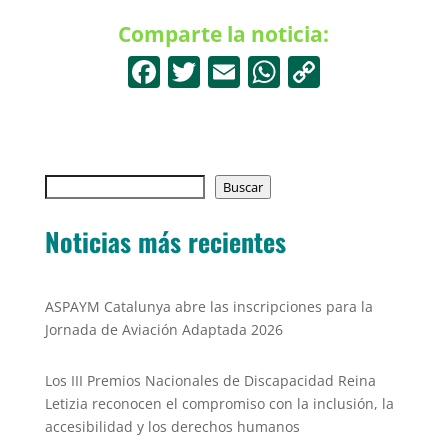
Comparte la noticia:
F
T
E
W
C
a
w
m
h
o
c
itt
ai
at
p
e
er
l
s
y
Buscar
b
Buscar
A
Li
o
p
n
Noticias más recientes
o
p
k
k
ASPAYM Catalunya abre las inscripciones para la
Jornada de Aviación Adaptada 2026
Los III Premios Nacionales de Discapacidad Reina
Letizia reconocen el compromiso con la inclusión, la
accesibilidad y los derechos humanos