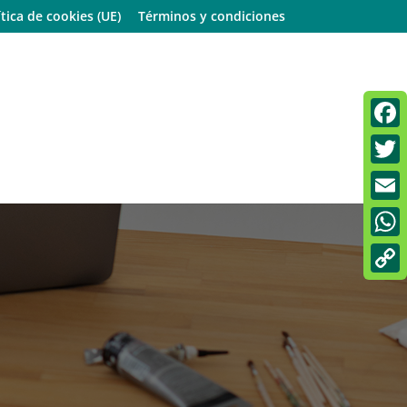
ítica de cookies (UE)
Términos y condiciones
Faceb
Twitt
Email
What
Copy
Link